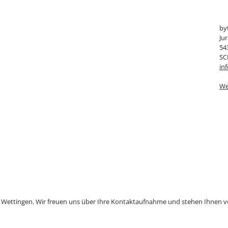
by
Ju
54
SC
in
We
n Wettingen. Wir freuen uns über Ihre Kontaktaufnahme und stehen Ihnen vo